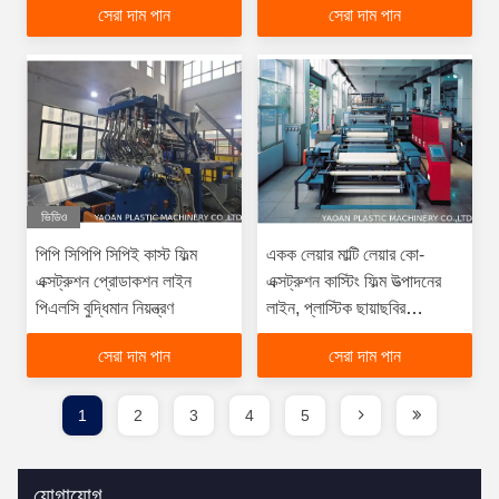
সেরা দাম পান
সেরা দাম পান
ভিডিও
পিপি সিপিপি সিপিই কাস্ট ফিল্ম
একক লেয়ার মাল্টি লেয়ার কো-
এক্সট্রুশন প্রোডাকশন লাইন
এক্সট্রুশন কাস্টিং ফিল্ম উত্পাদনের
পিএলসি বুদ্ধিমান নিয়ন্ত্রণ
লাইন, প্লাস্টিক ছায়াছবির
Extruder মেশিন
সেরা দাম পান
সেরা দাম পান
1
2
3
4
5
যোগাযোগ