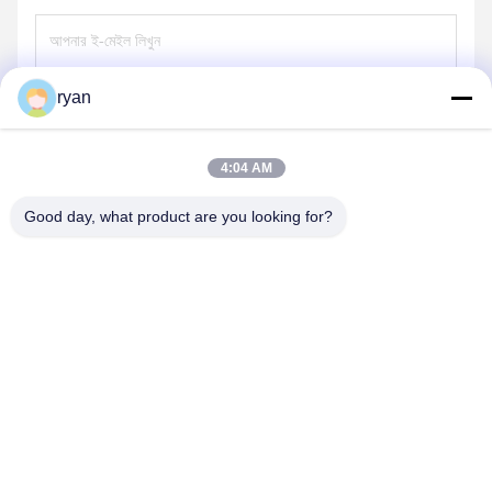
ryan
পাঠান
4:04 AM
Good day, what product are you looking for?
YAOAN PLASTIC MACHINERY CO.,LTD
ryan@an-fu.net
86-138-25752088
10 #, জোন 1, ফিউমিন ইন্ডাস্ট্রিয়াল পার্ক, ডালং শহরে, ডংগুইয়ান শহর, গুয়াংডং
প্রদেশ, চীন