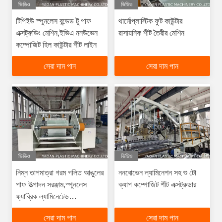
ভিডিও
ভিডিও
টিপিইউ স্পুনলেস বন্ডেড টু পাফ
থার্মোপ্লাস্টিক ফুট কাউন্টার
এক্সট্রুডিং মেশিন,ইভিএ ননউভেন
রাসায়নিক শীট তৈরীর মেশিন
কম্পোজিট হিল কাউন্টার শীট লাইন
সেরা দাম পান
সেরা দাম পান
ভিডিও
ভিডিও
নিম্ন তাপমাত্রা গরম গলিত আঙুলের
ননবোভেন ল্যামিনেশন সহ শু টো
পাফ উত্পাদন সরঞ্জাম,স্পুনলেস
ক্যাপ কম্পোজিট শীট এক্সট্রুডার
ফ্যাব্রিক ল্যামিনেটেড
থার্মোপ্লাস্টিক শীট মেশিন
সেরা দাম পান
সেরা দাম পান