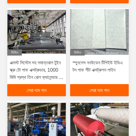
ভিডিও
ভিডিও
এক্সস্ট সিস্টেম সহ সমান্তরাল টুইন
স্পুনলেস ননউভেন টিপিইউ ইভিএ
স্ক্রু টো পাফ এক্সট্রুডার, 1000
টন পাফ শীট এক্সট্রুশন লাইন
মিমি প্রস্থ তিন রোল ক্যালেন্ডার টো
পাফ উত্পাদন লাইন
সেরা দাম পান
সেরা দাম পান