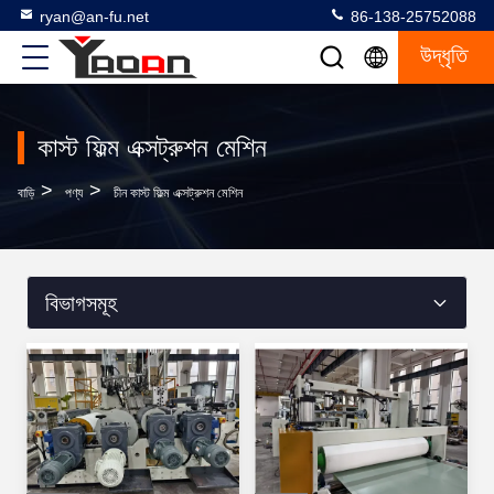
ryan@an-fu.net
86-138-25752088
উদ্ধৃতি
কাস্ট ফিল্ম এক্সট্রুশন মেশিন
>
>
বাড়ি
পণ্য
চীন কাস্ট ফিল্ম এক্সট্রুশন মেশিন
বিভাগসমূহ