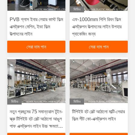
ভিডিও
PVB গ্লাস ইনার লেয়ার কাস্ট ফিল্ম
এফ-1000mm পিপি রিবন ফিল্ম
এক্সট্রুশন মেশিন, ইভা ফিল্ম
এক্সট্রুশন উত্পাদনের লাইন উপহার
উত্পাদনের লাইন
প্যাকেজিং জন্য
সেরা দাম পান
সেরা দাম পান
ভিডিও
ভিডিও
নতুন প্রজন্মের 75 সমান্তরাল টুইন-
টিপিইউ হট মেল্ট আঠালো মাল্টি-লেয়ার
স্ক্রু টিপিইউ হট মেল্ট আঠালো আঙুল
ফিল্ম শীট কো-এক্সট্রুশন লাইন
পাফ এক্সট্রুশন লাইন উচ্চ ক্ষমতা
একচেটিয়া মডেল