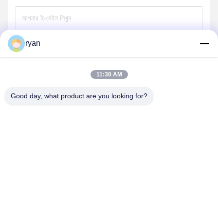
ryan
পাঠান
11:30 AM
Good day, what product are you looking for?
YAOAN PLASTIC MACHINERY CO.,LTD
ryan@an-fu.net
86-138-25752088
10 #, জোন 1, ফিউমিন ইন্ডাস্ট্রিয়াল পার্ক, ডালং শহরে, ডংগুইয়ান শহর, গুয়াংডং
প্রদেশ, চীন