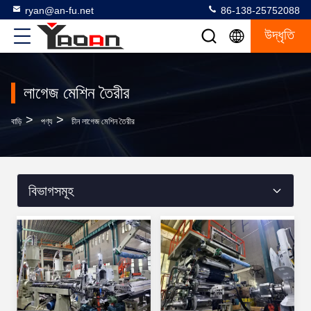
ryan@an-fu.net
86-138-25752088
উদ্ধৃতি
লাগেজ মেশিন তৈরীর
>
>
বাড়ি
পণ্য
চীন লাগেজ মেশিন তৈরীর
বিভাগসমূহ