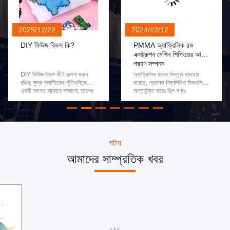
2025/12/22
2024/12/12
DIY ফিউজ বিডস কি?
PMMA অ্যাক্রিলিক রড
এক্সট্রুশন মেশিন শিপিংয়ের আগে
গ্রহণ সম্পন্ন
DIY ফিউজ বিডস কী? কল্পনা করুন
অ্যাক্রিলিক রডের বিস্তৃত ব্যবহার
রঙিন, ক্ষুদ্র প্লাস্টিকের পুঁতিগুলিকে
রয়েছে, প্রধানত নিম্নলিখিত দিকগুলি
একটি নকশার আকারে সাজানো, তারপর
অন্তর্ভুক্ত করেঃ শিল্প পণ্যঃ
একটি সাধারণ গৃহস্থালী লোহার সাহায্যে
অ্যাক্রিলিক রডগুলি শিল্পে ব্যাপকভাবে
সেগুলিকে ফিউজ করে অনন্য ওয়াল আর্ট,
ব্যবহৃত হয়। অটোমোবাইল শিল্পে,
3D ফিগার বা পরিধানযোগ্য জিনিস তৈরি
অ্যাক্রিলিক রডগুলি ল্যাম্প শেল,
করা। এটি হল DIY ফিউজ বিডিং (拼
উইন্ডোজ এবং অন্যান্য অংশ হিসাবে
豆 Pǐn Dòu), যা চীনের তরুণদের
ব্যবহার করা যেতে পারে; বিমান
মধ্যে নতুন উন্মাদনা সৃষ্টি করেছে। মিশে
শিল্পে,ককপিট উইন্ডো এবং দরজা হিসাবে
ঘটনা
যাওয়া পিক্সেলযুক্ত নান্দনিকতা এবং
ব্যবহার করা যেতে পারে, ইত্যাদি;
আমাদের সাম্প্রতিক খবর
হাতে-কলমে তৈরির থেরাপিউটিক
রাসায়নিক শিল্পে, এটি রাসায়নিক পরীক্ষার
সন্তুষ্টি, ইউরোপীয় এই শিল্প চীন দেশে
টিউব, চুল্লি এবং অন্যান্য সরঞ্জাম তৈরি
সোশ্যাল মিডিয়ায় দারুণ জনপ্রিয়তা
করতে পারে।সামরিক এবং অন্যান্য
পেয়েছে। #拼豆手工
ক্ষেত্রেরও বিস্তৃত অ্যাপ্লিকেশন
(#FuseBeadCraft)-এর মতো
রয়েছে, তার ভাল দৃঢ়তা এবং জারা
হ্যাশট্যাগগুলি Xiaohongshu,
প্রতিরোধের কারণে, বিভিন্ন শিল্প
Douyin এবং Bilibili-এর মতো
এলাকার চাহিদা পূরণের জন্য বিভিন্ন
প্ল্যাটফর্মে সম্মিলিতভাবে 2 বিলিয়ন ভিউ
আকারে তৈরি করা যেতে পারে। হোম
ছাড়িয়েছে। মূল পণ্যের বৈশিষ্ট্য
সজ্জাঃ এক্রাইলিক রড বিভিন্ন হোম