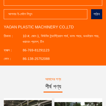
পাঠান
YAOAN PLASTIC MACHINERY CO.,LTD
ঠিকানা：
10 #, জোন 1, ফিউমিন ইন্ডাস্ট্রিয়াল পার্ক, ডালং শহরে, ডংগুইয়ান শহর,
গুয়াংডং প্রদেশ, চীন
ফ্যাক্স：
86-769-81291123
ফোন：
86-138-25752088
আমাদের পণ্য
শীর্ষ পণ্য