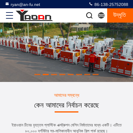
ryan@an-fu.net
86-138-25752088
উদ্ধৃতি
আমাদের সম্বন্ধে
কেন আমাদের নির্বাচন করেছে
ইয়াওয়ান চীনের বৃহত্তম প্লাস্টিক এক্সট্রুশন মেশিন নির্মাতাদের মধ্যে একটি। এটিতে
৮০,০০০ বর্গমিটার স্ব-মালিকানাধীন আধুনিক শিল্প পার্ক রয়েছে।