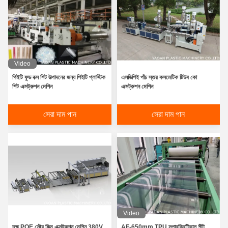
Video
পিইটি ফুড বক্স শিট উত্পাদনের জন্য পিইটি প্লাস্টিক
এলডিপিই পাঁচ স্তর কসমেটিক টিউব কো
শিট এক্সট্রুশন মেশিন
এক্সট্রুশন মেশিন
সেরা দাম পান
সেরা দাম পান
Video
দক্ষ POE সৌর ফিল্ম এক্সট্রুশন মেশিন 380V
AF-650mm TPU সুপারক্রিটিকাল শীট