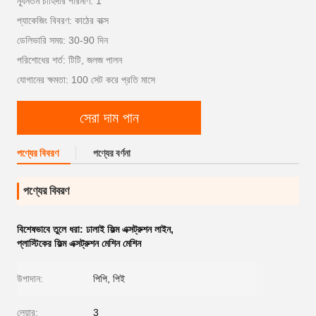
ন্যূনতম চাহিদার পরিমাণ: 1
প্যাকেজিং বিবরণ: কাঠের বাক্স
ডেলিভারি সময়: 30-90 দিন
পরিশোধের শর্ত: টিটি, জলজ পালন
যোগানের ক্ষমতা: 100 সেট করে প্রতি মাসে
সেরা দাম পান
পণ্যের বিবরণ
পণ্যের বর্ণনা
পণ্যের বিবরণ
বিশেষভাবে তুলে ধরা:
ঢালাই ফিল্ম এক্সট্রুশন লাইন
,
প্লাস্টিকের ফিল্ম এক্সট্রুশন মেশিন মেশিন
উপাদান:
পিপি, পিই
লেয়ার:
3