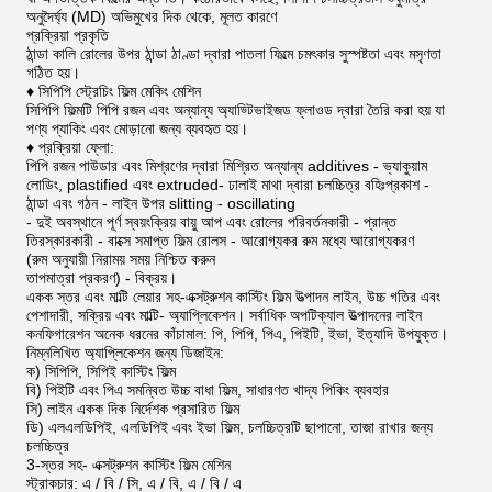
অনুদৈর্ঘ্য (MD) অভিমুখের দিক থেকে, মূলত কারণে
প্রক্রিয়া প্রকৃতি
ঠান্ডা কালি রোলের উপর ঠান্ডা ঠাণ্ডা দ্বারা পাতলা ফিল্মে চমৎকার সুস্পষ্টতা এবং মসৃণতা
গঠিত হয়।
♦ সিপিপি স্ট্রেচিং ফিল্ম মেকিং মেশিন
সিপিপি ফিল্মটি পিপি রজন এবং অন্যান্য অ্যাড্টিভাইজড ফ্লাওড দ্বারা তৈরি করা হয় যা
পণ্য প্যাকিং এবং মোড়ানো জন্য ব্যবহৃত হয়।
♦ প্রক্রিয়া ফ্লো:
পিপি রজন পাউডার এবং মিশ্রণের দ্বারা মিশ্রিত অন্যান্য additives - ভ্যাকুয়াম
লোডিং, plastified এবং extruded- ঢালাই মাথা দ্বারা চলচ্চিত্র বহিঃপ্রকাশ -
ঠান্ডা এবং গঠন - লাইন উপর slitting - oscillating
- দুই অবস্থানে পূর্ণ স্বয়ংক্রিয় বায়ু আপ এবং রোলের পরিবর্তনকারী - প্রান্ত
তিরস্কারকারী - বাক্সে সমাপ্ত ফিল্ম রোলস - আরোগ্যকর রুম মধ্যে আরোগ্যকরণ
(রুম অনুযায়ী নিরাময় সময় নিশ্চিত করুন
তাপমাত্রা প্রকরণ) - বিক্রয়।
একক স্তর এবং মাল্টি লেয়ার সহ-এক্সট্রুশন কাস্টিং ফিল্ম উত্পাদন লাইন, উচ্চ গতির এবং
পেশাদারী, সক্রিয় এবং মাল্টি- অ্যাপ্লিকেশন।
সর্বাধিক অপটিক্যাল উত্পাদনের লাইন
কনফিগারেশন অনেক ধরনের কাঁচামাল: পি, পিপি, পিএ, পিইটি, ইভা, ইত্যাদি উপযুক্ত।
নিম্নলিখিত অ্যাপ্লিকেশন জন্য ডিজাইন:
ক) সিপিপি, সিপিই কাস্টিং ফিল্ম
বি) পিইটি এবং পিএ সমন্বিত উচ্চ বাধা ফিল্ম, সাধারণত খাদ্য পিকিং ব্যবহার
সি) লাইন একক দিক নির্দেশক প্রসারিত ফিল্ম
ডি) এলএলডিপিই, এলডিপিই এবং ইভা ফিল্ম, চলচ্চিত্রটি ছাপানো, তাজা রাখার জন্য
চলচ্চিত্র
3-স্তর সহ- এক্সট্রুশন কাস্টিং ফিল্ম মেশিন
স্ট্রাকচার: এ / বি / সি, এ / বি, এ / বি / এ