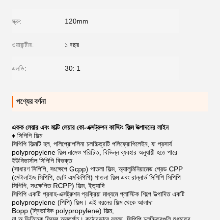
স্ক্রু:
120mm
ওয়ারান্টীর:
১ বছর
এলডি:
30: 1
পণ্যের বর্ণনা
একক লেয়ার এবং মাল্টি লেয়ার কো-এক্সট্রুশন কাস্টিং ফিল্ম উত্পাদনের লাইন
♦ সিপিপি ফিল্ম
সিপিপি ফিল্মটি হল, পলিপ্রোপলিনা চলচ্চিত্রটি পলিফ্রোপিলেইন, যা প্রসার্য
polypropylene ফিল্ম নামেও পরিচিত, বিভিন্ন ব্যবহার অনুযায়ী হতে পারে
ইউনিভার্সাল সিপিপি বিভক্ত
(সাধারণ সিপিপি, সংক্ষেপে Gcpp) পাতলা ফিল্ম, অ্যালুমিনিয়ামেড গ্রেড CPP
(মেটালাইজ সিপিপি, ছোট এমকিপিপি) পাতলা ফিল্ম এবং রান্নার্ড সিপিপি সিপিপি
সিপিপি, সংক্ষেপিত RCPP) ফিল্ম, ইত্যাদি
সিপিপি একটি প্রবাহ-এক্সট্রুশন প্রক্রিয়া মাধ্যমে প্লাস্টিক শিল্পে উত্পাদিত একটি
polypropylene (পিপি) ফিল্ম।
এই ধরনের ফিল্ম থেকে আলাদা
Bopp (দ্বিভাষিক polypropylene) ফিল্ম,
যা অ ভিত্তিক ফিল্মের অন্তর্গত।
কঠোরভাবে বলছে, সিপিপি চলচ্চিত্রগুলি শুধুমাত্র