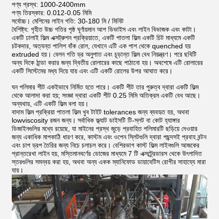
পণ্য প্রস্থ: 1000-2400mm
পণ্য তিরস্কার: 0.012-0.05 মিমি
সর্বোচ্চ।
মেশিনের লাইন গতি: 30-180 মি / মিনিট
বৈশিষ্ট্য: গৃহীত উচ্চ গতির পৃষ্ঠ ঘূর্ণায়মান আপ ডিভাইস এবং লাইন বিভাজক এবং কাটা।
একটি ঢালাই ফিল্ম এক্সট্রুশন প্রক্রিয়াতে, একটি পাতলা ফিল্ম একটি চিট মাধ্যমে একটি
চটকদার, অত্যন্ত পালিশ বাঁক রোল, যেখানে এটি এক পাশ থেকে quenched হয়
extruded হয়।
বেলন গতি ড্র অনুপাত এবং চূড়ান্ত ফিল্ম বেধ নিয়ন্ত্রণ।
পরে ছবিটি
অন্য দিকে ঠান্ডা করার জন্য দ্বিতীয় রোলারের কাছে পাঠানো হয়।
অবশেষে এটি রোলারের
একটি সিস্টেমের মধ্য দিয়ে যায় এবং এটি একটি রোলের উপর আঘাত করে।
ঘন পলিমার শীট একইভাবে নির্মিত হতে পারে।
একটি শীট তার পুরুত্ব দ্বারা একটি ফিল্ম
থেকে আলাদা করা হয়;
সংজ্ঞা দ্বারা একটি শীট 0.25 মিমি অতিক্রম একটি বেধ আছে।
অন্যথায়, এটি একটি ফিল্ম বলা হয়।
বাদাম ফিল্ম প্রক্রিয়া পাতলা ফিল্ম খুব টাইট tolerances জন্য ব্যবহৃত হয়, অথবা
lowviscosity রজন জন্য।
সর্বাধিক ফ্ল্যাট ডাইসটি টি-স্লট বা কোট হ্যাঙ্গার
ডিজাইনগুলির মধ্যে রয়েছে, যা মাইনের প্রস্থ জুড়ে প্রবাহিত পলিমারটি ছড়িয়ে দেওয়ার
জন্য একাধিক মাপকাঠি ধারণ করে, কাস্টম এবং ওপেন স্লিটগুলি দ্বারা পছন্দসই প্রবাহ বন্টন
এবং চাপ ড্রপ তৈরির জন্য নিচে চলাচল করে।
বেশিরভাগ কাস্ট ফিল্ম লাইনগুলি আজকের
প্রান্তরেখা লাইন হয়, মস্তিমানবর্ণের ডোজের মাধ্যমে 7 টি এক্সট্র্রেডারস থেকে উৎপাদিত
স্তরগুলির সমন্বয় করা হয়, অথবা অন্য একক ম্যানিফোড ডায়াবেটিস রোগীর সাহায্যে মারা
যায়।