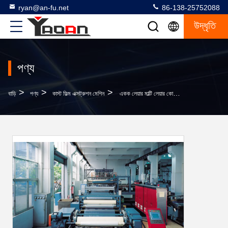
ryan@an-fu.net
86-138-25752088
উদ্ধৃতি
পণ্য
>
>
>
বাড়ি
পণ্য
কাস্ট ফিল্ম এক্সট্রুশন মেশিন
একক লেয়ার মাল্টি লেয়ার কো-এক্সট্রুশন কাস্টিং ফিল্ম উত্পাদনের লাইন, প্লাস্টিক ছায়াছবির Extruder মেশিন