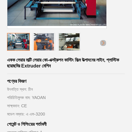
একক লেয়ার মাল্টি লেয়ার কো-এক্সট্রুশন কাস্টিং ফিল্ম উত্পাদনের লাইন, প্লাস্টিক
ছায়াছবির Extruder মেশিন
পণ্যের বিবরণ
উৎপত্তি স্থল: চীন
পরিচিতিমুলক নাম: YAOAN
সাক্ষ্যদান: CE
মডেল নম্বার: এ এফ-3200
পেমেন্ট ও শিপিংয়ের শর্তাবলী