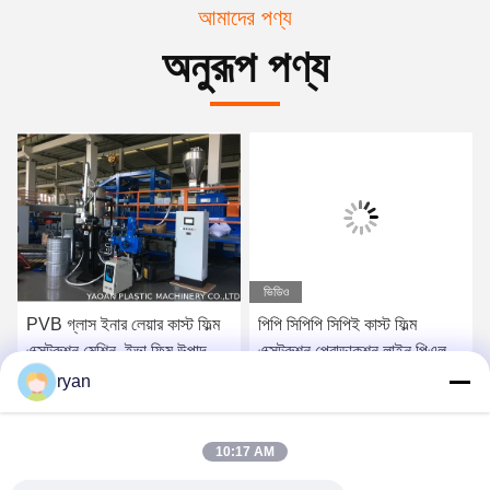
আমাদের পণ্য
অনুরূপ পণ্য
ভিডিও
PVB গ্লাস ইনার লেয়ার কাস্ট ফিল্ম
পিপি সিপিপি সিপিই কাস্ট ফিল্ম
এক্সট্রুশন মেশিন, ইভা ফিল্ম উত্পাদনের
এক্সট্রুশন প্রোডাকশন লাইন পিএলসি
লাইন
বুদ্ধিমান নিয়ন্ত্রণ
ryan
সেরা দাম পান
সেরা দাম পান
10:17 AM