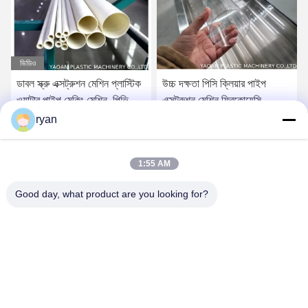
ভিডিও
ডাবল স্ক্রু এক্সট্রুশন মেশিন প্লাস্টিক
উচ্চ দক্ষতা পিসি ক্লিয়ার পাইপ
ওয়াটার পাইপ মেকিং মেশিন, পিভিসি
এক্সট্রুশন মেশিন ফ্রিকোয়েন্সি
পাইপ এক্সট্রুশন লাইন
ইনভার্টার নিয়ন্ত্রণ
ryan
সেরা দাম পান
সেরা দাম পান
1:55 AM
Good day, what product are you looking for?
YAOAN PLASTIC MACHINERY CO.,LTD
ryan@an-fu.net