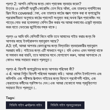
প্রশ্ন 2: আপনি মেশিনের জন্য কোন প্যাকেজ ব্যবহার করেন?
উত্তর ২ঃ মেশিনটি অ্যান্টি-কোরোসিং তেল দিয়ে আঁকা, এবং তারপরে প্লাস্টিকের
ফিল্ম দিয়ে coveredাকা, এবং তারপরে কাঠের বাক্সে প্যাক করা বা ক্লায়েন্টের
প্রয়োজনীয়তা অনুসারে কাঠের প্যালেটে সংযুক্ত করা,অথবা ফিল্ম প্যাকেজিং সহ
পাত্রে লোড করা হবেসমস্ত মেশিন ঠিক করার পর আমরা শুকানোর এজেন্ট ব্যবহার
করব যাতে ভেতরের কন্টেইনার শুষ্ক থাকে।
প্রশ্ন ৩ঃ আমি যদি মেশিনটি কিনে থাকি তবে আমাদের গাইড করার জন্য কি
আপনার কাছে ইনস্ট্রাকশন ম্যানুয়াল আছে?
A3: হ্যাঁ, আমরা আপনার রেফারেন্সের জন্য বিস্তারিত ব্যবহারকারীর ম্যানুয়াল
সরবরাহ করি। গাইডের জন্য এটি সাবধানে পড়ুন। যদি এখনও এমন সমস্যা থাকে
যা সমাধান করা যায়নি, তবে আমাদের সাথে যোগাযোগ করুন, আমরা আপনাকে যে
কোনও সময় সহায়তা করতে প্রস্তুত।
প্রশ্ন 4: বিদেশী ক্লায়েন্টদের জন্য আপনার পরিষেবা কী?
এ 4: আমরা নিখুঁত বিদেশী পরিষেবা সরবরাহ করি। আমরা মেশিন ইনস্টলেশন এবং
কমিশনিং এবং পরীক্ষার উত্পাদন গাইডের জন্য বিদেশে প্রকৌশলী পাঠাব, এবং
ক্রেতাদের কর্মীদের প্রশিক্ষণও দেব।এবং আমরা যেকোনো সময় প্রযুক্তিগত
সহায়তা দিতে প্রস্তুত।.
Tags:
পিভিসি পাইপ এক্সট্রুশন লাইন
পিভিসি পাইপ প্রস্তুতকারক