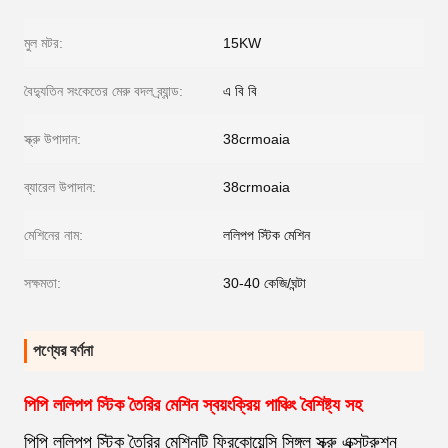
মুল মটর:
15KW
বৈদ্যুতিন সংকেতের মেরু বদল ব্র্যান্ড:
এ বি বি
স্ক্রু উপাদান:
38crmoaia
ব্যারেল উপাদান:
38crmoaia
মেশিনের নাম:
ললিপপ স্টিক মেশিন
সক্ষমতা:
30-40 কেজি/ঘন্টা
পণ্যের বর্ণনা
পিপি ললিপপ স্টিক তৈরির মেশিন স্বয়ংক্রিয় পাঞ্চিং বৈশিষ্ট্য সহ
পিপি ললিপপ স্টিক তৈরির মেশিনটি ফ্রিকোয়েন্সি সিঙ্গল স্ক্রু এক্সট্রুশন