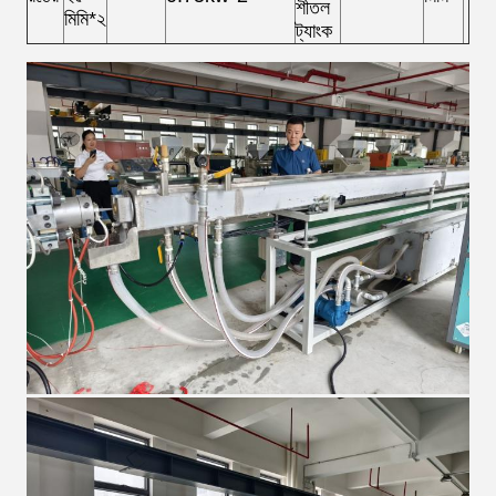
শীতল
মিমি*২
ট্যাংক