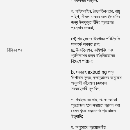
পরিকল্পনার অঙ্কন;
খ. পাইপলাইন, বৈদ্যুতিক তার, বায়ু
পাইপ, শীতল চক্রের জল ইত্যাদির
জন্য উপযুক্ত বিল্ডিং প্রকল্পের
প্রস্তাব দেওয়া;
(গ) গ্রাহকদের উৎপাদন পরিস্থিতি
সম্পর্কে অবগত রাখা;
বিক্রির পর
a. ইনস্টলেশন, কমিশনিং এবং
প্রশিক্ষণের জন্য ইঞ্জিনিয়ারদের
বিদেশে পাঠানো;
b. সরবরাহ extruding পণ্য
'উপাদান সূত্র, ক্লায়েন্টদের অনুরোধ
অনুযায়ী কাঁচামাল চমৎকার
সরবরাহকারী সুপারিশ;
গ. গ্রাহকদের কাছ থেকে কোনো
প্রয়োজন হলে সহায়তা প্রদান করা
যেমন খুচরা যন্ত্রাংশের প্রয়োজন
ইত্যাদি;
ঘ. অনুরোধে প্রয়োজনীয়