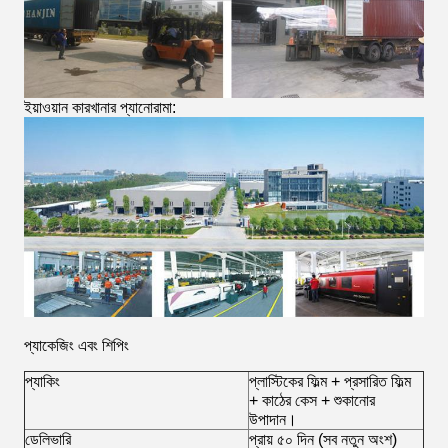
ইয়াওয়ান কারখানার প্যানোরামা:
প্যাকেজিং এবং শিপিং
প্যাকিং
প্লাস্টিকের ফিল্ম + প্রসারিত ফিল্ম
+ কাঠের কেস + শুকানোর
উপাদান।
ডেলিভারি
প্রায় ৫০ দিন (সব নতুন অংশ)