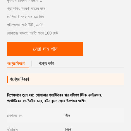
ন্যূনতম চাহিদার পরিমাণ: 1
প্যাকেজিং বিবরণ: কাঠের বাক্স
ডেলিভারি সময়: ৩০-৯০ দিন
পরিশোধের শর্ত: টিটি, এলসি
যোগানের ক্ষমতা: প্রতি মাসে 100 সেট
সেরা দাম পান
পণ্যের বিবরণ
পণ্যের বর্ণনা
পণ্যের বিবরণ
বিশেষভাবে তুলে ধরা:
গোলাকার প্লাস্টিকের বার ললিপপ স্টিক এক্সট্রুডার
,
প্লাস্টিকের রড তৈরীর যন্ত্র
,
কটন বুডস স্বেব উৎপাদন মেশিন
মেশিনের রঙ:
নীল
কাঁচামাল:
পিপি