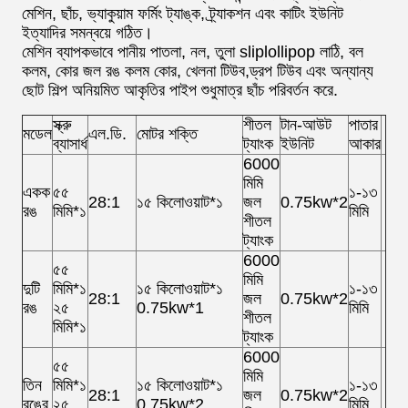
মেশিন, ছাঁচ, ভ্যাকুয়াম ফর্মিং ট্যাঙ্ক, ট্র্যাকশন এবং কাটিং ইউনিট
ইত্যাদির সমন্বয়ে গঠিত।
মেশিন ব্যাপকভাবে পানীয় পাতলা, নল, তুলা sliplollipop লাঠি, বল
কলম, কোর জল রঙ কলম কোর, খেলনা টিউব,ড্রপ টিউব এবং অন্যান্য
ছোট শিল্প অনিয়মিত আকৃতির পাইপ শুধুমাত্র ছাঁচ পরিবর্তন করে.
স্ক্রু
শীতল
টান-আউট
পাতার
মডেল
এল.ডি.
মোটর শক্তি
ব্যাসার্ধ
ট্যাংক
ইউনিট
আকার
6000
মিমি
একক
৫৫
১-১৩
28:1
১৫ কিলোওয়াট*১
জল
0.75kw*2
রঙ
মিমি*১
মিমি
শীতল
ট্যাংক
6000
৫৫
মিমি
দুটি
মিমি*১
১৫ কিলোওয়াট*১
১-১৩
28:1
জল
0.75kw*2
রঙ
২৫
0.75kw*1
মিমি
শীতল
মিমি*১
ট্যাংক
6000
৫৫
মিমি
তিন
মিমি*১
১৫ কিলোওয়াট*১
১-১৩
28:1
জল
0.75kw*2
রঙের
২৫
0.75kw*2
মিমি