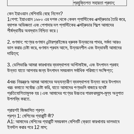
প্রযুক্তিগত সহায়তা প্রদান;
কেন ইয়াওয়ান মেশিনারি বেছে নিলেন?
1পেশা: ইয়াওয়ান ১৯৮০ এর দশক থেকে কেবল প্লাস্টিকের এক্সট্রুডার তৈরি করে,
ব্যাপক অভিজ্ঞতা এবং পেশাদার দল প্লাস্টিকের এক্সট্রুডার শিল্পে আমাদের
শীর্ষস্থানীয় অবস্থান নিশ্চিত করে।
2. গুণমান: পণ্যের গুণমান এন্টারপ্রাইজের ধ্রুবক উন্নয়নের পাথর, সর্বদা আরও
ভাল করার চেষ্টা করে, গুণমান প্রথম আসে, উন্নয়নশীল এবং উদ্ভাবনী আমাদের
দায়িত্ব;
3. ডেলিভারিঃ আমরা কারখানার ব্যবস্থাপনা অপ্টিমাইজ, এবং উৎপাদন প্রবাহ
উন্নত যাতে আপনার জন্য উৎপাদন সময়কাল সর্বাধিক পরিমাণে সংক্ষিপ্ত;
4খরচ নিয়ন্ত্রণঃ আমরা আমাদের অভ্যন্তরীণ ব্যবস্থাপনা উন্নত করে উৎপাদন
খরচ কমাতে সর্বোচ্চ চেষ্টা করি, যাতে আমাদের পণ্যগুলি বাজারে যথেষ্ট
প্রতিযোগিতামূলক হয়।এবং আমাদের পণ্যের উচ্চতর পারফরম্যান্স-মূল্য অনুপাত
উপলব্ধি করতে.
প্রায়শই জিজ্ঞাসিত প্রশ্ন
প্রশ্ন 1: মেশিনের গ্যারান্টি কী?
A1: আমাদের মেশিনের গ্যারান্টি সময়কাল মেশিনটি ক্রেতা কারখানায় ভালভাবে
ইনস্টল করার পরে 12 মাস;