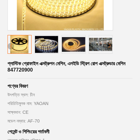
প্লাস্টিক প্রোফাইল এক্সট্রুশন মেশিন, এলইডি স্ট্রিপ রোপ এক্সট্রুডার মেশিন
847720900
পণ্যের বিবরণ
উৎপত্তি স্থল: চীন
পরিচিতিমুলক নাম: YAOAN
সাক্ষ্যদান: CE
মডেল নম্বার: AF-70
পেমেন্ট ও শিপিংয়ের শর্তাবলী