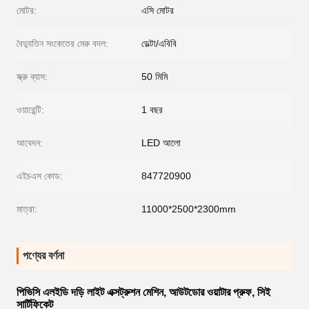
মোটর:
এসি মোটর
বৈদ্যুতিন সংকেতের মেরু বদল:
ডেল্টা/এবিবি
স্ক্রু ব্যাস:
50 মিমি
ওয়ারেন্টি:
1 বছর
আবেদন:
LED আলো
এইচএস কোড:
847720900
মাত্রা:
11000*2500*2300mm
পণ্যের বর্ণনা
পিভিসি এলইডি দড়ি লাইট এক্সট্রুশন মেশিন, আউটডোর ওয়াটার প্রুফ, সিই
সার্টিফিকেট