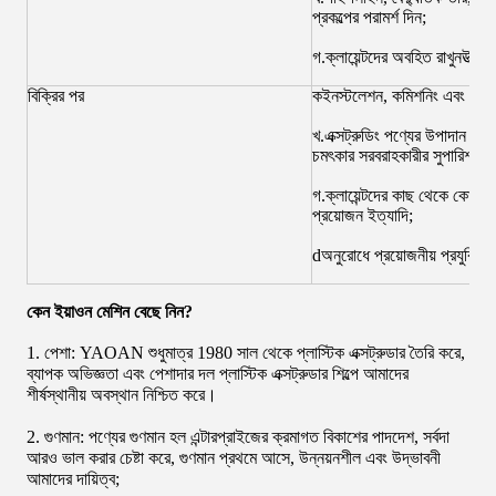
প্রকল্পের পরামর্শ দিন;
গ.ক্লায়েন্টদের অবহিত রাখুন
উত্পা
বিক্রির পর
কইনস্টলেশন, কমিশনিং এবং প্রশি
খ.এক্সট্রুডিং পণ্যের উপাদান সূত্
চমৎকার সরবরাহকারীর সুপারিশ কর
গ.ক্লায়েন্টদের কাছ থেকে কোনো প
প্রয়োজন ইত্যাদি;
dঅনুরোধে প্রয়োজনীয় প্রযুক্তি
কেন ইয়াওন মেশিন বেছে নিন?
1. পেশা: YAOAN শুধুমাত্র 1980 সাল থেকে প্লাস্টিক এক্সট্রুডার তৈরি করে,
ব্যাপক অভিজ্ঞতা এবং পেশাদার দল প্লাস্টিক এক্সট্রুডার শিল্পে আমাদের
শীর্ষস্থানীয় অবস্থান নিশ্চিত করে।
2. গুণমান: পণ্যের গুণমান হল এন্টারপ্রাইজের ক্রমাগত বিকাশের পাদদেশ, সর্বদা
আরও ভাল করার চেষ্টা করে, গুণমান প্রথমে আসে, উন্নয়নশীল এবং উদ্ভাবনী
আমাদের দায়িত্ব;