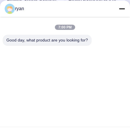
Profiles Sheets Extrusion
Profile Extrusion Machine
Machine Production Line
Production Line ,PC
ryan
,Polyphenylene Sulfide
profile extruder with
সেরা দাম পান
সেরা দাম পান
Extrusion Machine
meltpump
7:00 PM
Good day, what product are you looking for?
YAOAN PLASTIC MACHINERY CO.,LTD
ryan@an-fu.net
86-138-25752088
10 #, জোন 1, ফিউমিন ইন্ডাস্ট্রিয়াল পার্ক, ডালং শহরে, ডংগুইয়ান শহর, গুয়াংডং
প্রদেশ, চীন