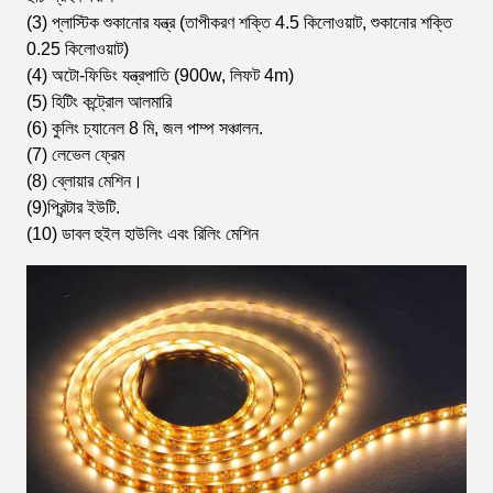
(3) প্লাস্টিক শুকানোর যন্ত্র (তাপীকরণ শক্তি 4.5 কিলোওয়াট, শুকানোর শক্তি
0.25 কিলোওয়াট)
(4) অটো-ফিডিং যন্ত্রপাতি (900w, লিফট 4m)
(5) হিটিং কন্ট্রোল আলমারি
(6) কুলিং চ্যানেল 8 মি, জল পাম্প সঞ্চালন.
(7) লেভেল ফ্রেম
(8) ব্লোয়ার মেশিন।
(9)প্রিন্টার ইউটি.
(10) ডাবল হুইল হাউলিং এবং রিলিং মেশিন