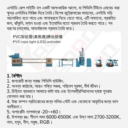
এলইডি রোপ লাইটিং হল একটি আলংকারিক আলো, যা পিভিসি টিউবে এমবেড করা
ক্ষুদ্র এলইডির সিরিজ দিয়ে তৈরি।বিশেষ কন্ট্রোলারের সাহায্যে, এলইডি দড়ি
আলোকিত হতে পারে এবং পালাক্রমে নিভে যেতে পারে, এটি লাফানো, প্রবাহিত
জল, ঝাঁকুনি, ম্লান হওয়া এবং ইত্যাদির মতো প্রভাব তৈরি করতে পারে। সব
ধরণের চমত্কার, আশ্চর্যজনক প্রভাব তৈরি করে।
1. বৈশিষ্ট্য
1. জলরোধী জন্য স্বচ্ছ পিভিসি হাউজিং.
2. অনন্য কাঠামো, আরও শক্তি সঞ্চয়, পরিবেশ সুরক্ষা, দীর্ঘ জীবন।
3. চিহ্নিত ব্যবধানে আকারে কাটা যায় এবং ইলেকট্রিশিয়ানদের দ্বারা পুনরায়
যোগদান করা যায়।
4. উচ্চ কম্পন প্রতিরোধের জন্য সলিড-স্টেট এবং যেকোনো আকৃতির জন্য ভাল
নমনীয়তা।
5. অপারেটিং তাপমাত্রা -20~+60।
6. উপলব্ধ রঙ: শীতল সাদা 6000-6500K এবং উষ্ণ সাদা 2700-3200K,
লাল, হলুদ, নীল, সবুজ, RGB।