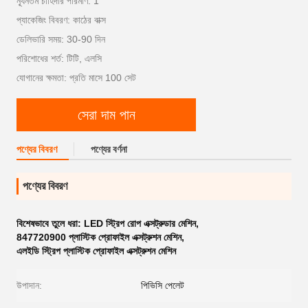
ন্যূনতম চাহিদার পরিমাণ: 1
প্যাকেজিং বিবরণ: কাঠের বাক্স
ডেলিভারি সময়: 30-90 দিন
পরিশোধের শর্ত: টিটি, এলসি
যোগানের ক্ষমতা: প্রতি মাসে 100 সেট
সেরা দাম পান
পণ্যের বিবরণ
পণ্যের বর্ণনা
পণ্যের বিবরণ
বিশেষভাবে তুলে ধরা:
LED স্ট্রিপ রোপ এক্সট্রুডার মেশিন
,
847720900 প্লাস্টিক প্রোফাইল এক্সট্রুশন মেশিন
,
এলইডি স্ট্রিপ প্লাস্টিক প্রোফাইল এক্সট্রুশন মেশিন
উপাদান:
পিভিসি পেলেট