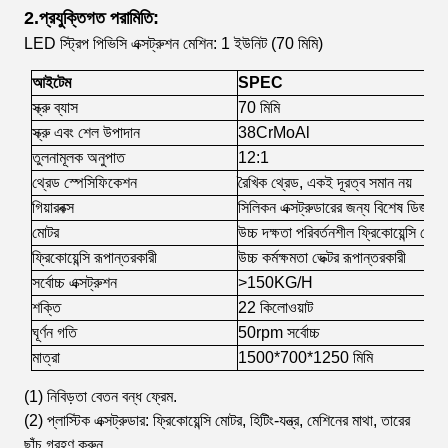
2.প্রযুক্তিগত পরামিতি:
LED স্ট্রিপ পিভিসি এক্সট্রুশন মেশিন: 1 ইউনিট (70 মিমি)
আইটেম
SPEC
স্ক্রু ব্যাস
70 মিমি
স্ক্রু এবং শেল উপাদান
38CrMoAl
তুলনামূলক অনুপাত
1
2:1
থ্রেড স্পেসিফিকেশন
রৈখিক থ্রেড, একই দূরত্ব সমান নয়
গিয়ারবক্স
সিলিকন এক্সট্রুডারের জন্য বিশেষ ডিজাইন ক
মোটর
উচ্চ দক্ষতা পরিবর্তনশীল ফ্রিকোয়েন্সি মোটর
ফ্রিকোয়েন্সি রূপান্তরকারী
উচ্চ কর্মক্ষমতা ভেক্টর রূপান্তরকারী
সর্বোচ্চ এক্সট্রুশন
>150KG/H
শক্তি
22 কিলোওয়াট
ঘূর্ণন গতি
50rpm সর্বোচ্চ
মাত্রা
1500*700*1250 মিমি
(1) নিবিড়তা বেতন বন্ধ ফ্রেম.
(2) প্লাস্টিক এক্সট্রুডার: ফ্রিকোয়েন্সি মোটর, হিটিং-যন্ত্র, মেশিনের মাথা, তারের
ছাঁচ গ্রহণ করুন