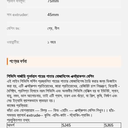
প্রধান বহির্মুখী:
75mm
সাব extruder:
45mm
মেশিন রঙ:
গ্রে, নীল
ওয়ারান্টীর:
১ বছর
পণ্যের বর্ণনা
পিভিসি সার্জারি পুনর্বহাল পায়ের পাতার মোজাবিশেষ এক্সট্রাকশন মেশিন
এই লাইন পিভিসি সর্পিল প্রজ্বলিত পায়ের পাতার মোজাবিশেষ তৈরি করার জন্য ডিজাইন
করা হয়, এটি এক্সট্রুশন প্রতিরোধের, জারা প্রতিরোধের, রেজিয়িট চাপ নিয়ন্ত্রণ, বিরোধী -
বৈশিষ্ট্য, প্রলিপ্ত হিসাবে নরম পিভিসি এবং অনমনীয় পিভিসি হেলিক্স হয় যা ইউনিট, স্নান,
বায়ু, নমন, ভাল আলোচনার, তাই এটি গ্যাস, তরল এবং গুঁড়ো, যা শিল্প, কৃষি, নির্মাণ এবং
সেচ ইত্যাদি ব্যাপকভাবে ব্যবহৃত হয়।
কাজের প্রক্রিয়া:
কাঁচা এবং যোগব্যায়াম --- মিশ্র --- ফিড -হেটিং --- এক্সট্রুশন মেশিন লিখুন।। ছাঁচ-
সমন্বয় ব্যাসার্ধ extrude-- কুলিং -হুলিং-কাটা - স্ট্যাকিং-প্যাকিং।
প্রযুক্তিগত তথ্য:
আদর্শ
SJ45
SJ65