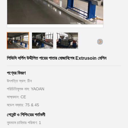
পিভিসি সর্পিল উদ্দীপিত পায়ের পাতার মোজাবিশেষ Extrusoin মেশিন
পণ্যের বিবরণ
উৎপত্তি স্থল: চীন
পরিচিতিমুলক নাম: YAOAN
সাক্ষ্যদান: CE
মডেল নম্বার: 75 & 45
পেমেন্ট ও শিপিংয়ের শর্তাবলী
ন্যূনতম চাহিদার পরিমাণ: 1