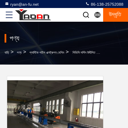
ryan@an-fu.net
86-138-25752088
উদ্ধৃতি
পণ্য
>
>
>
বাড়ি
পণ্য
প্লাস্টিক পাইপ এক্সট্রুশন মেশিন
পিভিসি সর্পিল উদ্দীপিত পায়ের পাতার মোজাবিশেষ Extrusoin মেশিন