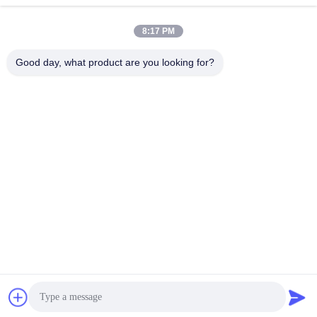
সেরা দাম পান
সেরা দাম পান
8:17 PM
Good day, what product are you looking for?
YAOAN PLASTIC MACHINERY CO.,LTD
ryan@an-fu.net
86-138-25752088
10 #, জোন 1, ফিউমিন ইন্ডাস্ট্রিয়াল পার্ক, ডালং শহরে, ডংগুইয়ান শহর, গুয়াংডং
প্রদেশ, চীন
চীন ভালো মানের প্লাস্টিক এক্সট্রুশন মেশিন সরবরাহকারী। কপিরাইট © 2018-2026 YAOAN
PLASTIC MACHINERY CO.,LTD . সমস্ত অধিকার সংরক্ষিত.