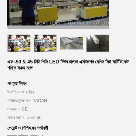
এফ -50 & 45 মিমি পিসি LED টিউব হাল্কা এক্সট্রুশন মেশিন সিই সার্টিফিকেট
শক্তি সঞ্চয় সঙ্গে
পণ্যের বিবরণ
উৎপত্তি স্থল: চীন
পরিচিতিমুলক নাম: YAOAN
সাক্ষ্যদান: CE
মডেল নম্বার: এ এফ-50
পেমেন্ট ও শিপিংয়ের শর্তাবলী