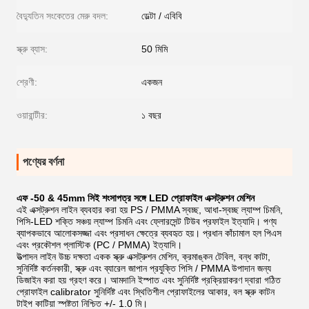
বৈদ্যুতিন সংকেতের মেরু বদল:
ডেল্টা / এবিবি
স্ক্রু ব্যাস:
50 মিমি
শ্রেণী:
একজন
ওয়ারান্টীর:
১ বছর
পণ্যের বর্ণনা
এফ -50 & 45mm সিই শংসাপত্র সঙ্গে LED প্রোফাইল এক্সট্রুশন মেশিন
এই এক্সট্রুশন লাইন ব্যবহার করা হয় PS / PMMA স্বচ্ছ, আধা-স্বচ্ছ ল্যাম্প চিমনি,
পিসি-LED শক্তি সঞ্চয় ল্যাম্প চিমনি এবং ফ্লোরসেন্ট টিউব প্রফাইল ইত্যাদি। পণ্য
ব্যাপকভাবে আলোকসজ্জা এবং প্রসাধন ক্ষেত্রে ব্যবহৃত হয়।
প্রধান কাঁচামাল হল পিএস
এবং প্রকৌশল প্লাস্টিক (PC / PMMA) ইত্যাদি।
উত্পাদন লাইন উচ্চ দক্ষতা একক স্ক্রু এক্সট্রুশন মেশিন, ক্রমাঙ্কন টেবিল, বন্ধ কাটা,
সুনির্দিষ্ট কর্তনকারী, স্ক্রু এবং ব্যারেল জাপান প্রযুক্তি পিসি / PMMA উপাদান জন্য
ডিজাইন করা হয় গ্রহণ করে। আমদানি ইস্পাত এবং সুনির্দিষ্ট প্রক্রিয়াকরণ দ্বারা গঠিত
প্রোফাইল calibrator সুনির্দিষ্ট এবং স্থিতিশীল প্রোফাইলের আকার, বল স্ক্রু কাটন
টাইপ কাটিয়া স্পষ্টতা নিশ্চিত +/- 1.0 মি।