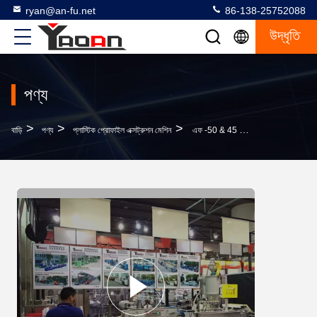
ryan@an-fu.net
86-138-25752088
উদ্ধৃতি
পণ্য
>
>
>
বাড়ি
পণ্য
প্লাস্টিক প্রোফাইল এক্সট্রুশন মেশিন
এফ -50 & 45 মিমি পিসি LED টিউব হাল্কা এক্সট্রুশন মেশিন সিই সার্টিফিকেট শক্তি সঞ্চয় সঙ্গে