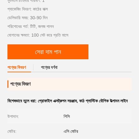
ন্যূনতম চাহিদার পরিমাণ: 1
প্যাকেজিং বিবরণ: কাঠের বাক্স
ডেলিভারি সময়: 30-90 দিন
পরিশোধের শর্ত: টিটি, জলজ পালন
যোগানের ক্ষমতা: 100 সেট করে প্রতি মাসে
সেরা দাম পান
পণ্যের বিবরণ
পণ্যের বর্ণনা
পণ্যের বিবরণ
বিশেষভাবে তুলে ধরা:
প্রোফাইল এক্সট্রুশন সরঞ্জাম
,
কাঠ প্লাস্টিক যৌগিক উত্পাদন লাইন
উপাদান:
পিসি
মোটর:
এসি মোটর