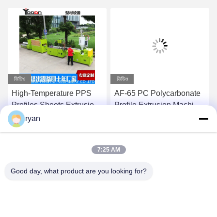
ভিডিও
ভিডিও
High-Temperature PPS
AF-65 PC Polycarbonate
Profiles Sheets Extrusion
Profile Extrusion Machine
Machine Production Line
Production Line ,PC
ryan
,Polyphenylene Sulfide
profile extruder with
সেরা দাম পান
সেরা দাম পান
Extrusion Machine
meltpump
7:25 AM
Good day, what product are you looking for?
YAOAN PLASTIC MACHINERY CO.,LTD